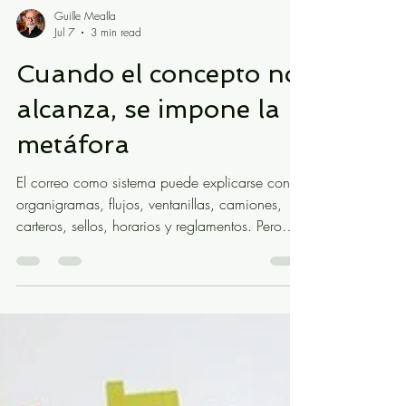
Guille Mealla
Jul 7
3 min read
Cuando el concepto no
alcanza, se impone la
metáfora
El correo como sistema puede explicarse con
organigramas, flujos, ventanillas, camiones,
carteros, sellos, horarios y reglamentos. Pero
una carta tiene otra cosa: tiene alguien que la
escribe, alguien que la espera, una demora,
una pérdida posible, una ansiedad, una
llegada. Tiene mundo. Tiene alma. Tiene vida.