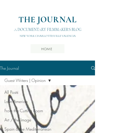
THE JOURNAL
A DOCUMENTARY FILMMAKER'S BLOG
NEW YORK CHARLOTTESVILLE VALENCIA
HOME
The Journal
Guest Writers | Opinion
All Posts
Latin America
From the Cutting Room
Art / the Image
Spain & the Mediterranean