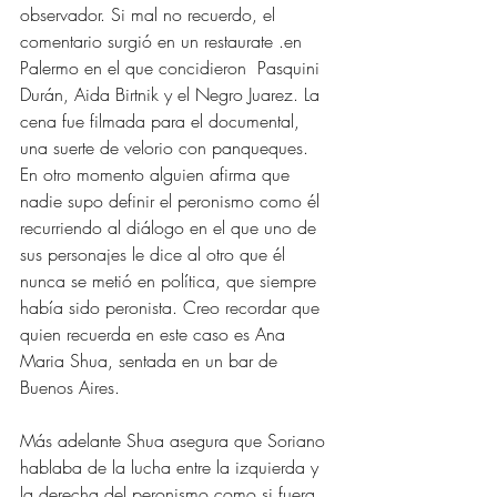
observador. Si mal no recuerdo, el 
comentario surgió en un restaurate .en 
Palermo en el que concidieron  Pasquini 
Durán, Aida Birtnik y el Negro Juarez. La 
cena fue filmada para el documental, 
una suerte de velorio con panqueques. 
En otro momento alguien afirma que 
nadie supo definir el peronismo como él 
recurriendo al diálogo en el que uno de 
sus personajes le dice al otro que él 
nunca se metió en política, que siempre 
había sido peronista. Creo recordar que 
quien recuerda en este caso es Ana 
Maria Shua, sentada en un bar de 
Buenos Aires.
Más adelante Shua asegura que Soriano 
hablaba de la lucha entre la izquierda y 
la derecha del peronismo como si fuera 