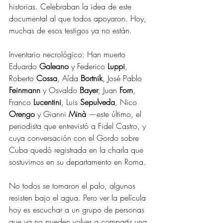
historias. Celebraban la idea de este 
documental al que todos apoyaron. Hoy, 
muchas de esos testigos ya no están.
Inventario necrológico: Han muerto 
Eduardo 
Galeano
 y Federico 
Luppi
, 
Roberto 
Cossa
, Aída 
Bortnik
, José Pablo 
Feinmann
 y Osvaldo 
Bayer
; Juan 
Forn
, 
Franco 
Lucentini
, Luis 
Sepulveda
, Nico 
Orengo
 y Gianni 
Minà
 —este último, el 
periodista que entrevistó a Fidel Castro, y 
cuya conversación con el Gordo sobre 
Cuba quedó registrada en la charla que 
sostuvimos en su departamento en Roma.
No todos se tomaron el palo, algunos 
resisten bajo el agua. Pero ver la película 
hoy es escuchar a un grupo de personas 
que ya no pueden volver a compartir una 