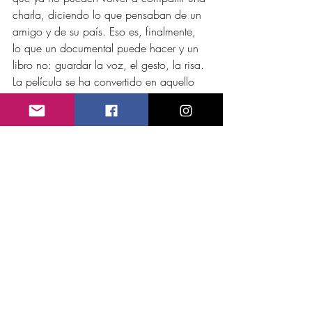
charla, diciendo lo que pensaban de un 
amigo y de su país. Eso es, finalmente, 
lo que un documental puede hacer y un 
libro no: guardar la voz, el gesto, la risa. 
La película se ha convertido en aquello 
que Soriano mismo era —un narrador— 
y en aquello que yo no sabía que estaba 
haciendo cuando la filmé: un archivo de 
algo que se estaba por perder.
En la Argentina, decía Caparrós, la 
muerte limpia casi todo. Y somos, 
agregaba, maravillosos productores de 
mitos. Esta película pudo haber 
contribuído a la consolidación de un 
mito, pero no. Curiosamente la misma 
película cayó en el olvido, talvez Soriano 
haya corrido la misma suerte, no puedo 