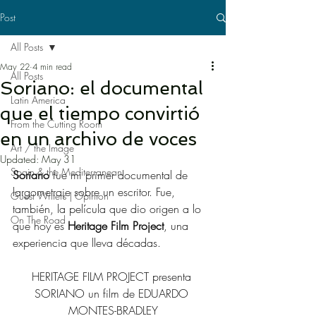
Post
All Posts
May 22
4 min read
All Posts
Soriano: el documental
Latin America
que el tiempo convirtió
From the Cutting Room
en un archivo de voces
Art / the Image
Updated:
May 31
Spain & the Mediterranean
Soriano
 fue mi primer documental de 
largometraje sobre un escritor. Fue, 
Guest Writers | Opinion
también, la película que dio origen a lo 
On The Road
que hoy es 
Heritage Film Project
, una 
experiencia que lleva décadas. 
HERITAGE FILM PROJECT presenta 
SORIANO un film de EDUARDO 
MONTES-BRADLEY