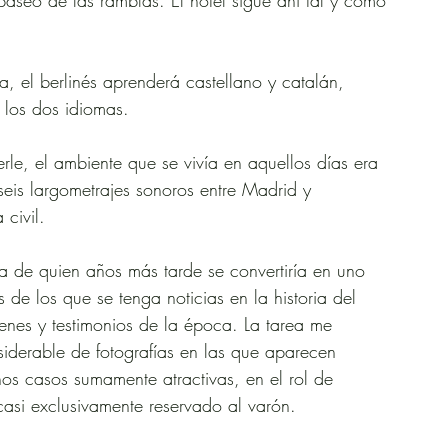
paseo de las ramblas. El hotel sigue ahí tal y como 
, el berlinés aprenderá castellano y catalán, 
e los dos idiomas.
rle, el ambiente que se vivía en aquellos días era 
eis largometrajes sonoros entre Madrid y 
civil. 
a de quien años más tarde se convertiría en uno 
 de los que se tenga noticias en la historia del 
enes y testimonios de la época. La tarea me 
siderable de fotografías en las que aparecen 
s casos sumamente atractivas, en el rol de 
casi exclusivamente reservado al varón. 