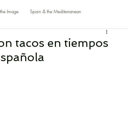
 the Image
Spain & the Mediterranean
con tacos en tiempos
 española