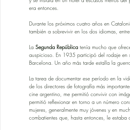
y se instala en un hotel a escasos metros del 
era entonces.
Durante los próximos cuatro años en Catalonia
también a sobrevivir en los dos idiomas, entr
La 
Segunda República
 tenía mucho que ofrece
auspicioso. En 1935 participó del rodaje en s
Barcelona. Un año más tarde estalla la guerra 
La tarea de documentar ese período en la vid
de los directores de fotografía más importantes
cine argentino, me permitió convivir con imág
permitió reflexionar en torno a un número con
mujeres, generalmente muy jóvenes y en mucho
combatientes que, hasta entonces, le estaba 