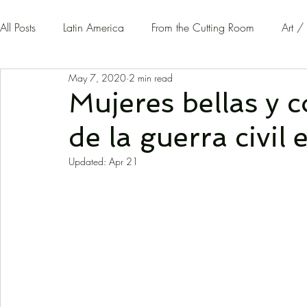
All Posts
Latin America
From the Cutting Room
Art /
May 7, 2020
2 min read
Guest Writers | Opinion
On The Road
Mujeres bellas y 
de la guerra civil
Updated:
Apr 21